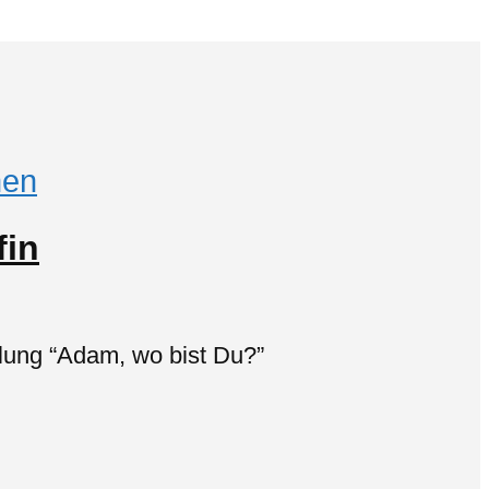
en
fin
lung “Adam, wo bist Du?”