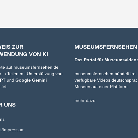
WEIS ZUR
MUSEUMSFERNSEHEN
WENDUNG VON KI
Das Portal für Museumsvideo
xte auf museumsfernsehen.de
 in Teilen mit Unterstützung von
museumsfernsehen bündelt frei
GPT
und
Google Gemini
verfügbare Videos deutschsprac
itet.
Museen auf einer Plattform.
mehr dazu…
R UNS
uns
kt/Impressum