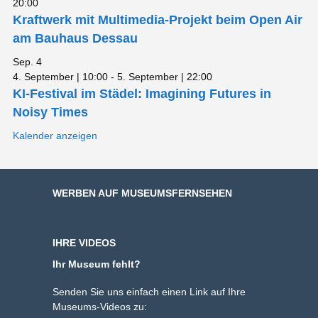
20:00
Kraftwerk mit Multimedia-Projekt beim Open Air
am Bauhaus Dessau
Sep.
4
4. September | 10:00
-
5. September | 22:00
KI-Festival im Städel: Imagining Futures in
Noisy Times
Kalender anzeigen
WERBEN AUF MUSEUMSFERNSEHEN
IHRE VIDEOS
Ihr Museum fehlt?
Senden Sie uns einfach einen Link auf Ihre
Museums-Videos zu: