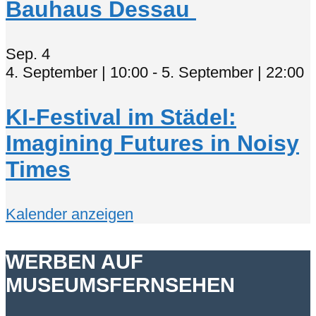
Bauhaus Dessau
Sep.
4
4. September | 10:00
-
5. September | 22:00
KI-Festival im Städel:
Imagining Futures in Noisy
Times
Kalender anzeigen
WERBEN AUF
MUSEUMSFERNSEHEN