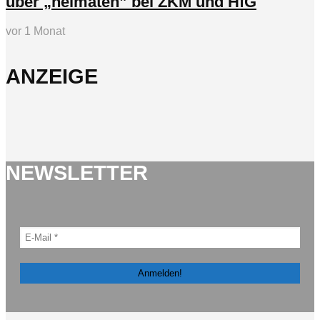
über „heimaten” bei ZKM und HfG
vor 1 Monat
ANZEIGE
NEWSLETTER