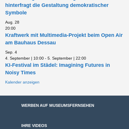
hinterfragt die Gestaltung demokratischer
Symbole
Aug.
28
20:00
Kraftwerk mit Multimedia-Projekt beim Open Air
am Bauhaus Dessau
Sep.
4
4. September | 10:00
-
5. September | 22:00
KI-Festival im Städel: Imagining Futures in
Noisy Times
Kalender anzeigen
WERBEN AUF MUSEUMSFERNSEHEN
IHRE VIDEOS