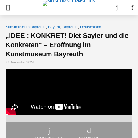
,
,
,
Kunstmuseum Bayreuth
Bayern
Bayreuth
Deutschland
„IDEE : KONKRET! Diet Sayler und die
Konkreten“ – Eröffnung im
Kunstmuseum Bayreuth
27. November 2024
SPÄTER ANSEHEN
KINO-MODUS