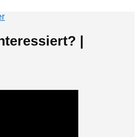
er
teressiert? |