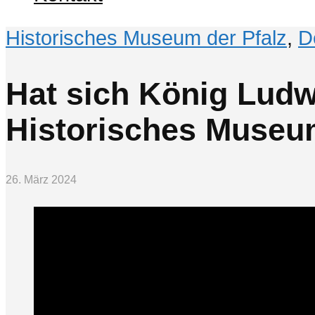
Historisches Museum der Pfalz
,
D
Hat sich König Ludwi
Historisches Museum
26. März 2024