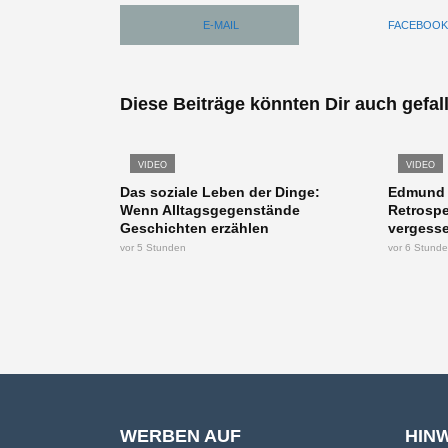
E-MAIL
FACEBOOK
Diese Beiträge könnten Dir auch gefal
VIDEO
VIDEO
Das soziale Leben der Dinge:
Edmund K
Wenn Alltagsgegenstände
Retrospe
Geschichten erzählen
vergesse
vor 5 Stunden
vor 6 Stund
WERBEN AUF
HIN