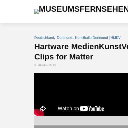
,
,
Deutschland
Dortmund
Kunsthalle Dortmund | HMKV
Hartware MedienKunstVe
Clips for Matter
5. Oktober 2015