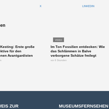
X
LINKEDIN
len
VIDEO
esting: Erste große
Im Ton Fossilien entdecken: Wie
ktive für den
das Schlämmen in Balve
nen Avantgardisten
verborgene Schätze freilegt
en
vor 6 Stunden
WEIS ZUR
MUSEUMSFERNSEHEN