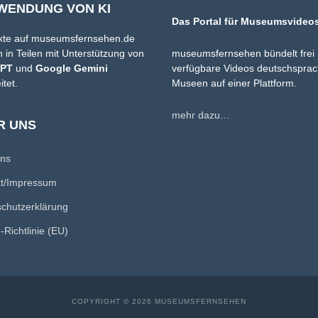
WENDUNG VON KI
Das Portal für Museumsvideo
xte auf museumsfernsehen.de
 in Teilen mit Unterstützung von
museumsfernsehen bündelt frei
GPT
und
Google Gemini
verfügbare Videos deutschsprac
itet.
Museen auf einer Plattform.
mehr dazu…
R UNS
uns
kt/Impressum
chutzerklärung
-Richtlinie (EU)
COPYRIGHT © 2026 MUSEUMSFERNSEHEN