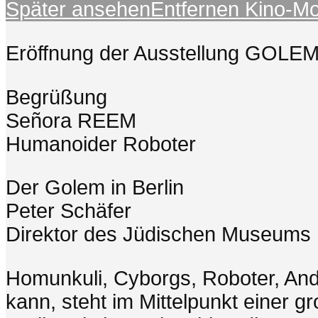
Später ansehen
Entfernen
Kino-M
Eröffnung der Ausstellung GOLE
Begrüßung
Señora REEM
Humanoider Roboter
Der Golem in Berlin
Peter Schäfer
Direktor des Jüdischen Museums 
Homunkuli, Cyborgs, Roboter, And
kann, steht im Mittelpunkt eine