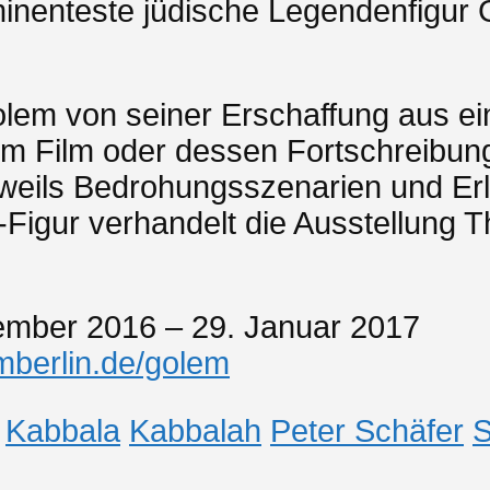
rominenteste jüdische Legendenfigur
olem von seiner Erschaffung aus ei
im Film oder dessen Fortschreibung
eweils Bedrohungsszenarien und Er
-Figur verhandelt die Ausstellung 
tember 2016 – 29. Januar 2017
jmberlin.de/golem
Kabbala
Kabbalah
Peter Schäfer