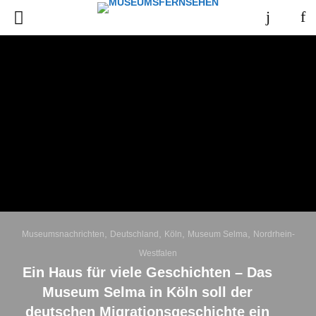
,
,
,
,
Museumsnachrichten
Deutschland
Köln
Museum Selma
Nordrhein-
Westfalen
Ein Haus für viele Geschichten – Das
Museum Selma in Köln soll der
deutschen Migrationsgeschichte ein