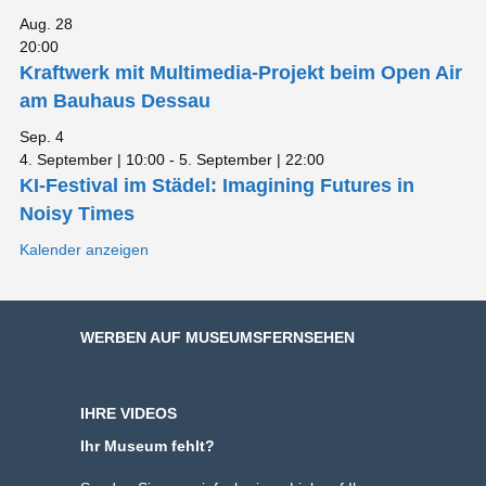
Aug.
28
20:00
Kraftwerk mit Multimedia-Projekt beim Open Air
am Bauhaus Dessau
Sep.
4
4. September | 10:00
-
5. September | 22:00
KI-Festival im Städel: Imagining Futures in
Noisy Times
Kalender anzeigen
WERBEN AUF MUSEUMSFERNSEHEN
IHRE VIDEOS
Ihr Museum fehlt?