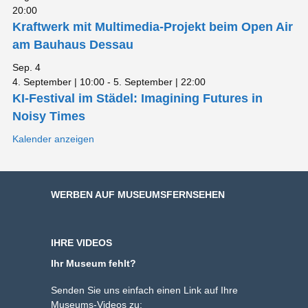
20:00
Kraftwerk mit Multimedia-Projekt beim Open Air
am Bauhaus Dessau
Sep.
4
4. September | 10:00
-
5. September | 22:00
KI-Festival im Städel: Imagining Futures in
Noisy Times
Kalender anzeigen
WERBEN AUF MUSEUMSFERNSEHEN
IHRE VIDEOS
Ihr Museum fehlt?
Senden Sie uns einfach einen Link auf Ihre
Museums-Videos zu: