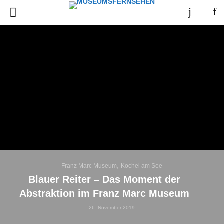
,
Franz Marc Museum
Kochel am See
Blauer Reiter – Das Moment der
Abstraktion im Franz Marc Museum
26. November 2019