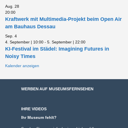
Aug.
28
20:00
Kraftwerk mit Multimedia-Projekt beim Open Air
am Bauhaus Dessau
Sep.
4
4. September | 10:00
-
5. September | 22:00
KI-Festival im Städel: Imagining Futures in
Noisy Times
Kalender anzeigen
WERBEN AUF MUSEUMSFERNSEHEN
IHRE VIDEOS
Ihr Museum fehlt?