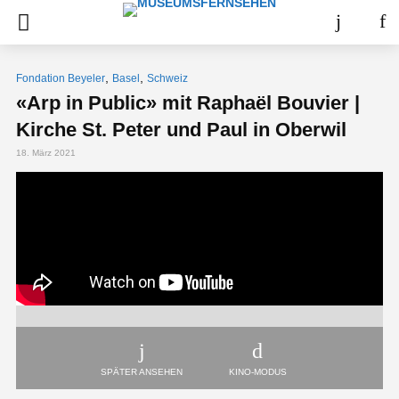
,
,
Fondation Beyeler
Basel
Schweiz
«Arp in Public» mit Raphaël Bouvier |
Kirche St. Peter und Paul in Oberwil
18. März 2021
SPÄTER ANSEHEN
KINO-MODUS