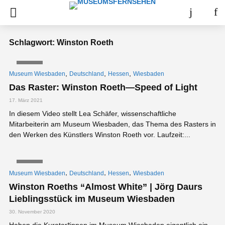
Schlagwort: Winston Roeth
VIDEO
,
,
,
Museum Wiesbaden
Deutschland
Hessen
Wiesbaden
Das Raster: Winston Roeth—Speed of Light
17. März 2021
In diesem Video stellt Lea Schäfer, wissenschaftliche
Mitarbeiterin am Museum Wiesbaden, das Thema des Rasters in
den Werken des Künstlers Winston Roeth vor. Laufzeit:...
VIDEO
,
,
,
Museum Wiesbaden
Deutschland
Hessen
Wiesbaden
Winston Roeths “Almost White” | Jörg Daurs
Lieblingsstück im Museum Wiesbaden
30. November 2020
Haben die Kurator*innen im Museum Wiesbaden eigentlich ein