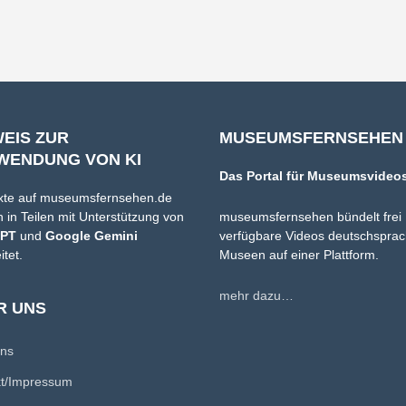
WEIS ZUR
MUSEUMSFERNSEHEN
WENDUNG VON KI
Das Portal für Museumsvideo
xte auf museumsfernsehen.de
 in Teilen mit Unterstützung von
museumsfernsehen bündelt frei
GPT
und
Google Gemini
verfügbare Videos deutschsprac
itet.
Museen auf einer Plattform.
mehr dazu…
R UNS
uns
kt/Impressum