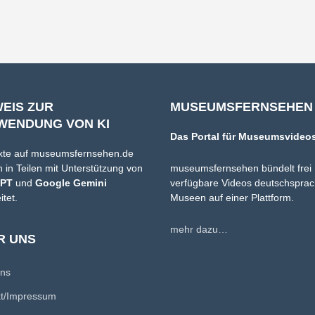
WEIS ZUR
MUSEUMSFERNSEHEN
WENDUNG VON KI
Das Portal für Museumsvideo
xte auf museumsfernsehen.de
 in Teilen mit Unterstützung von
museumsfernsehen bündelt frei
GPT
und
Google Gemini
verfügbare Videos deutschsprac
itet.
Museen auf einer Plattform.
mehr dazu…
R UNS
uns
kt/Impressum