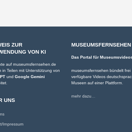
WEIS ZUR
MUSEUMSFERNSEHEN
WENDUNG VON KI
Das Portal für Museumsvideo
xte auf museumsfernsehen.de
 in Teilen mit Unterstützung von
museumsfernsehen bündelt frei
GPT
und
Google Gemini
verfügbare Videos deutschsprac
itet.
Museen auf einer Plattform.
mehr dazu…
R UNS
uns
kt/Impressum