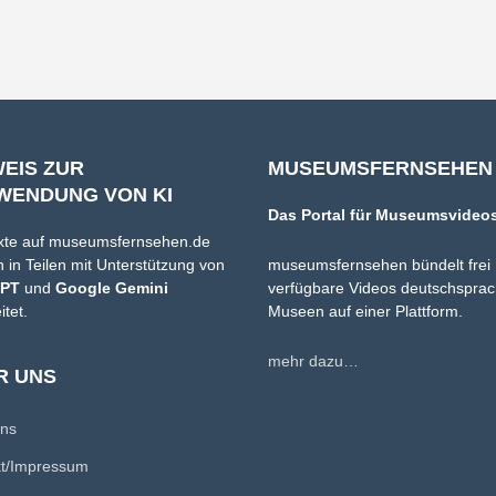
WEIS ZUR
MUSEUMSFERNSEHEN
WENDUNG VON KI
Das Portal für Museumsvideo
xte auf museumsfernsehen.de
 in Teilen mit Unterstützung von
museumsfernsehen bündelt frei
GPT
und
Google Gemini
verfügbare Videos deutschsprac
itet.
Museen auf einer Plattform.
mehr dazu…
R UNS
uns
kt/Impressum