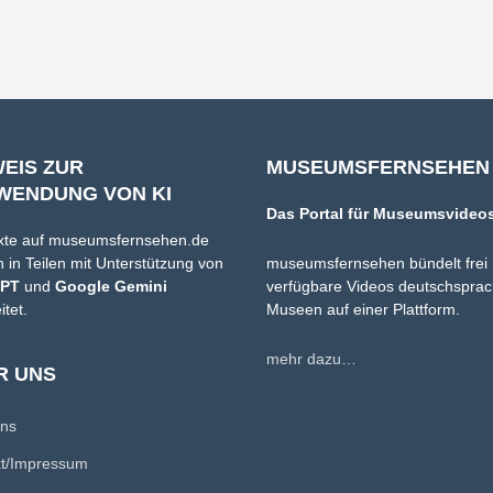
WEIS ZUR
MUSEUMSFERNSEHEN
WENDUNG VON KI
Das Portal für Museumsvideo
xte auf museumsfernsehen.de
 in Teilen mit Unterstützung von
museumsfernsehen bündelt frei
GPT
und
Google Gemini
verfügbare Videos deutschsprac
itet.
Museen auf einer Plattform.
mehr dazu…
R UNS
uns
kt/Impressum