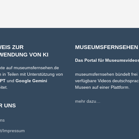
WEIS ZUR
MUSEUMSFERNSEHEN
WENDUNG VON KI
Das Portal für Museumsvideo
xte auf museumsfernsehen.de
 in Teilen mit Unterstützung von
museumsfernsehen bündelt frei
GPT
und
Google Gemini
verfügbare Videos deutschsprac
itet.
Museen auf einer Plattform.
mehr dazu…
R UNS
uns
kt/Impressum