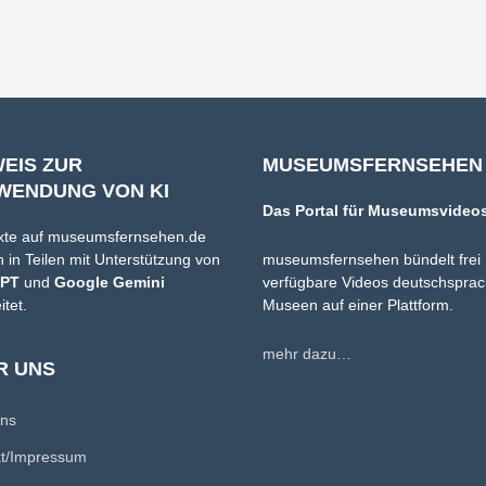
WEIS ZUR
MUSEUMSFERNSEHEN
WENDUNG VON KI
Das Portal für Museumsvideo
xte auf museumsfernsehen.de
 in Teilen mit Unterstützung von
museumsfernsehen bündelt frei
GPT
und
Google Gemini
verfügbare Videos deutschsprac
itet.
Museen auf einer Plattform.
mehr dazu…
R UNS
uns
kt/Impressum