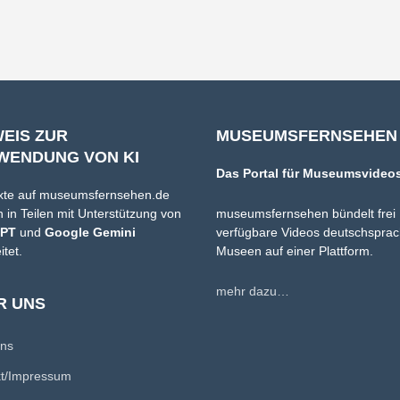
WEIS ZUR
MUSEUMSFERNSEHEN
WENDUNG VON KI
Das Portal für Museumsvideo
xte auf museumsfernsehen.de
 in Teilen mit Unterstützung von
museumsfernsehen bündelt frei
GPT
und
Google Gemini
verfügbare Videos deutschsprac
itet.
Museen auf einer Plattform.
mehr dazu…
R UNS
uns
kt/Impressum