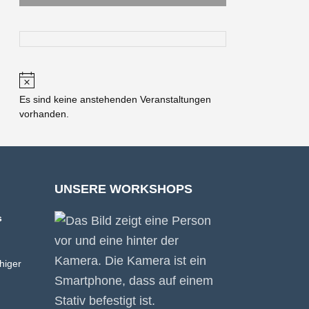
H
i
Es sind keine anstehenden Veranstaltungen
n
vorhanden.
w
e
i
s
UNSERE WORKSHOPS
s
higer