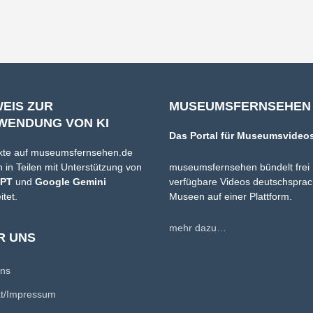
WEIS ZUR
MUSEUMSFERNSEHEN
WENDUNG VON KI
Das Portal für Museumsvideo
xte auf museumsfernsehen.de
 in Teilen mit Unterstützung von
museumsfernsehen bündelt frei
GPT
und
Google Gemini
verfügbare Videos deutschsprac
itet.
Museen auf einer Plattform.
mehr dazu…
R UNS
uns
kt/Impressum