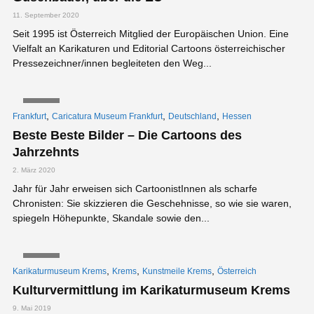
11. September 2020
Seit 1995 ist Österreich Mitglied der Europäischen Union. Eine
Vielfalt an Karikaturen und Editorial Cartoons österreichischer
Pressezeichner/innen begleiteten den Weg...
VIDEO
,
,
,
Frankfurt
Caricatura Museum Frankfurt
Deutschland
Hessen
Beste Beste Bilder – Die Cartoons des
Jahrzehnts
2. März 2020
Jahr für Jahr erweisen sich CartoonistInnen als scharfe
Chronisten: Sie skizzieren die Geschehnisse, so wie sie waren,
spiegeln Höhepunkte, Skandale sowie den...
VIDEO
,
,
,
Karikaturmuseum Krems
Krems
Kunstmeile Krems
Österreich
Kulturvermittlung im Karikaturmuseum Krems
9. Mai 2019