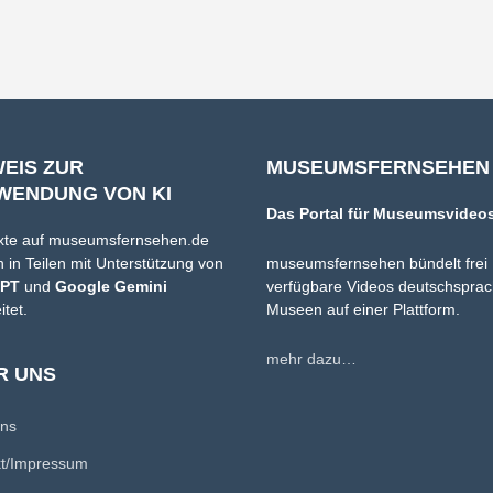
WEIS ZUR
MUSEUMSFERNSEHEN
WENDUNG VON KI
Das Portal für Museumsvideo
xte auf museumsfernsehen.de
 in Teilen mit Unterstützung von
museumsfernsehen bündelt frei
GPT
und
Google Gemini
verfügbare Videos deutschsprac
itet.
Museen auf einer Plattform.
mehr dazu…
R UNS
uns
kt/Impressum