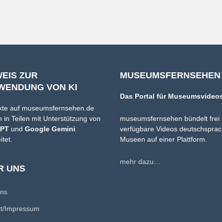
WEIS ZUR
MUSEUMSFERNSEHEN
WENDUNG VON KI
Das Portal für Museumsvideo
xte auf museumsfernsehen.de
 in Teilen mit Unterstützung von
museumsfernsehen bündelt frei
GPT
und
Google Gemini
verfügbare Videos deutschsprac
itet.
Museen auf einer Plattform.
mehr dazu…
R UNS
uns
kt/Impressum