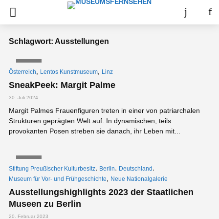
Schlagwort: Ausstellungen
VIDEO
,
,
Österreich
Lentos Kunstmuseum
Linz
SneakPeek: Margit Palme
30. Juli 2024
Margit Palmes Frauenfiguren treten in einer von patriarchalen
Strukturen geprägten Welt auf. In dynamischen, teils
provokanten Posen streben sie danach, ihr Leben mit...
VIDEO
,
,
,
Stiftung Preußischer Kulturbesitz
Berlin
Deutschland
,
Museum für Vor- und Frühgeschichte
Neue Nationalgalerie
Ausstellungshighlights 2023 der Staatlichen
Museen zu Berlin
20. Februar 2023