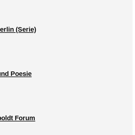
rlin (Serie)
 und Poesie
boldt Forum