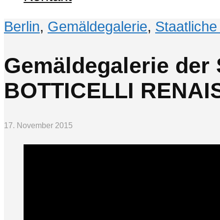
Berlin
,
Gemäldegalerie
,
Staatlich
Gemäldegalerie der 
BOTTICELLI RENAISS
17. November 2015