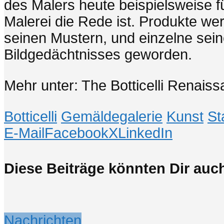
des Malers heute beispielsweise f
Malerei die Rede ist. Produkte we
seinen Mustern, und einzelne seine
Bildgedächtnisses geworden.
Mehr unter: The Botticelli Renais
Botticelli
Gemäldegalerie
Kunst
St
E-Mail
Facebook
X
LinkedIn
Diese Beiträge könnten Dir auch
Nachrichten